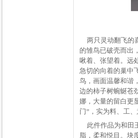
两只灵动翻飞的喜
的雏鸟已破壳而出
啾着、张望着。远
急切的向着的巢中
鸟，画面温馨和谐
边的柿子树蜿蜒苍
娜，大量的留白更显
门”，实为料、工
此件作品为和田玉
脂，柔和悦目。块