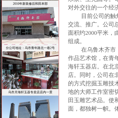
2010年新装修后和田本部
对外交往的一个经
目前公司的触角已
交流、推广。公司
面积约2000平米
组成。
分公司地址：乌市青年路北一巷2号
在乌鲁木齐市，公
作品艺术馆，在青
海轩玉器店。在北
店。同时，公司在
的方式挖掘玉雕技
地的大师工作室密
乌市月海轩玉器专卖店店内一景
田玉雕艺术品。使
面，都独树一帜。