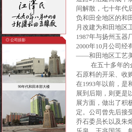
间解散，七十年代
负和田全地区的和田
月改建为和田地区
1987年与扬州玉
◎ 公司掠影
2000年10月公
——和田地区工艺
在五十多年的企业
石原料的开采、收
在1993年以前，
90年代和田本部大楼
展到后期，则更是
展方面，做出了积
定。公司曾先后接
乔石委员长以及朱
乐泉、王兆国等。