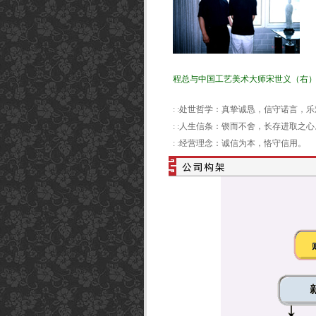
程总与中国工艺美术大师宋世义（右
: :处世哲学：真挚诚恳，信守诺言，
: :人生信条：锲而不舍，长存进取之心
: :经营理念：诚信为本，恪守信用。