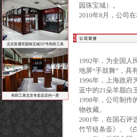
园珠宝城）。
2010年8月，公
北京富通官园珠宝城337号和田工美
1992年，为全国
地屏“手鼓舞”，具
1996年，上海政府
蓝中的21朵羊脂白
和田工美北京专卖店店内一景
1998年，公司制
物收藏。
2001年，在国石评
竹节链条壶》、《白