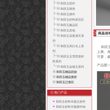
和田玉把件
和田玉牌类
和田玉摆件
和田玉籽料原石区
和田玉极品区
和田玉其他
和田玉花香满天系
列
和田玉风行水上系
和田玉
列
上乘。
和田玉玉雪霓裳籽
可爱，
料系列
产品图
和田玉金镶玉系列
和田玉精品回放
和田玉精品赏析
和田玉已售区
◎ 热门产品
和田玉籽料羊脂玉把件
和田玉籽料羊脂摆件纳