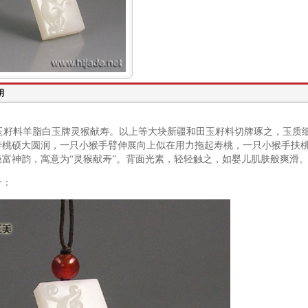
籽料羊脂白玉牌灵猴献寿。以上等大块新疆和田玉籽料切牌琢之，玉质细
寿桃硕大圆润，一只小猴手臂伸展向上似在用力拖起寿桃，一只小猴手扶
极富神韵，寓意为“灵猴献寿”。背面光素，轻轻触之，如婴儿肌肤般爽滑
一：