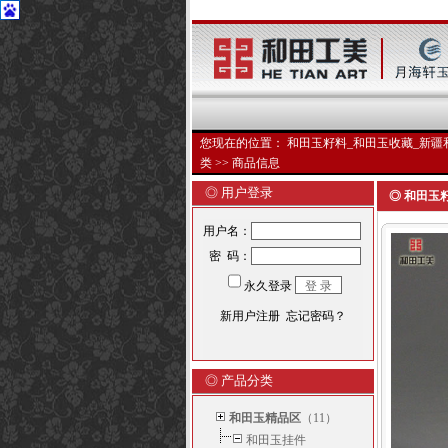
您现在的位置：
和田玉籽料_和田玉收藏_新疆
类
>> 商品信息
◎ 用户登录
◎ 和田玉籽
◎ 产品分类
和田玉精品区
（11）
和田玉挂件