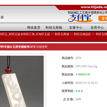
和田玉_和田玉故乡和田工美-月海轩玉器
>>
和田玉商城
>>
和田玉精品区
>>
和田玉
料羊脂白玉牌灵猴献寿2078
详细资料
商品编号:
2078
商品规格:
5.8*1.8*0.7cm 21g
商品价格:
￥98000/1件
上架时间:
2018/1/31 12:10:13
推荐等级:
★★★
点 击 数:
2499