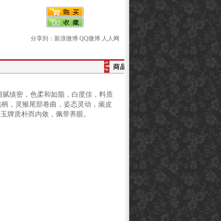
分享到：
新浪微博
QQ微博
人人网
腻缜密，色柔和如脂，白度佳，料质
桃柄，灵猴尾部卷曲，姿态灵动，顽皮
。玉牌质朴而内敛，佩带养眼。