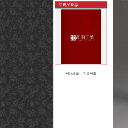
◎ 电子杂志
网站建设
：
圭臬网络