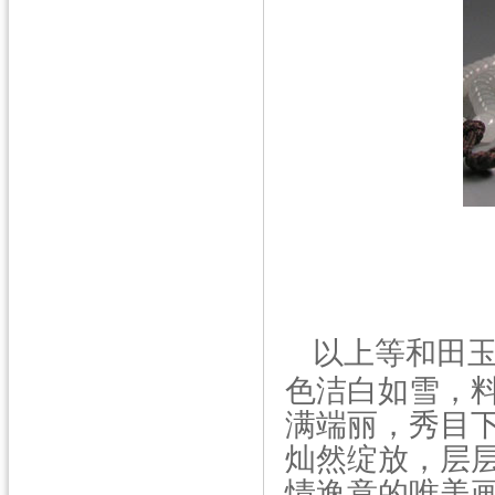
以上等和田
色洁白如雪，
满端丽，秀目
灿然绽放，层
情逸意的唯美